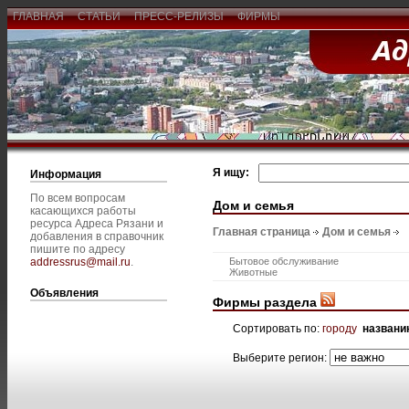
ГЛАВНАЯ
СТАТЬИ
ПРЕСС-РЕЛИЗЫ
ФИРМЫ
Я ищу:
Информация
По всем вопросам
Дом и семья
касающихся работы
ресурса Адреса Рязани и
Главная страница
Дом и семья
добавления в справочник
пишите по адресу
addressrus@mail.ru
.
Бытовое обслуживание
Животные
Объявления
Фирмы раздела
Сортировать по:
городу
названи
Выберите регион: