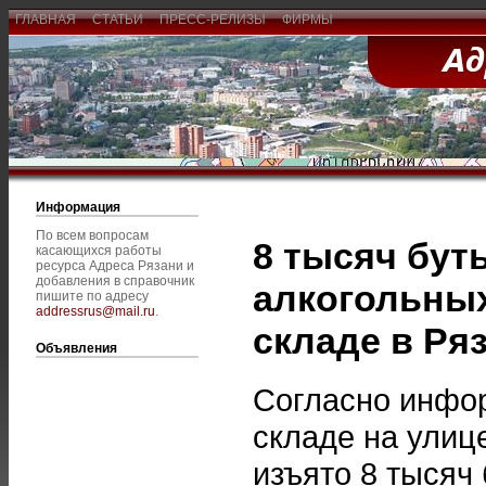
ГЛАВНАЯ
СТАТЬИ
ПРЕСС-РЕЛИЗЫ
ФИРМЫ
Информация
По всем вопросам
8 тысяч бу
касающихся работы
ресурса Адреса Рязани и
добавления в справочник
алкогольных
пишите по адресу
addressrus@mail.ru
.
складе в Ря
Объявления
Согласно инфор
складе на улиц
изъято 8 тысяч