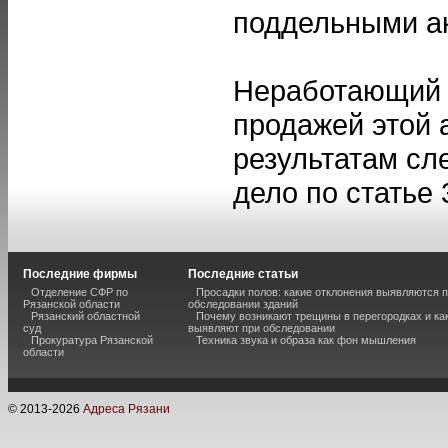
поддельными а
Неработающий 
продажей этой 
результатам сл
дело по статье 
Последние фирмы
Последние статьи
Отделение СФР по
Просадки полов: какие отклонения выявляются 
Рязанской области
обследовании зданий
Рязанский областной
Почему возникают трещины в перегородках и ка
суд
выявляют при обследовании
Прокуратура Рязанской
Техника звука и образа как фон мышления
области
© 2013-
2026
Адреса Рязани