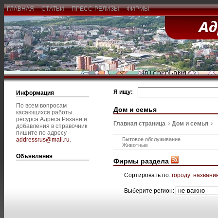
ГЛАВНАЯ
СТАТЬИ
ПРЕСС-РЕЛИЗЫ
ФИРМЫ
Я ищу:
Информация
По всем вопросам
Дом и семья
касающихся работы
ресурса Адреса Рязани и
Главная страница
Дом и семья
добавления в справочник
пишите по адресу
addressrus@mail.ru
.
Бытовое обслуживание
Животные
Объявления
Фирмы раздела
Сортировать по:
городу
названи
Выберите регион: