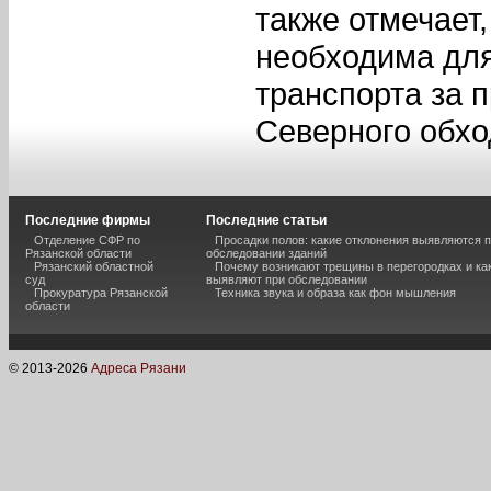
также отмечает
необходима для
транспорта за п
Северного обхо
Последние фирмы
Последние статьи
Отделение СФР по
Просадки полов: какие отклонения выявляются 
Рязанской области
обследовании зданий
Рязанский областной
Почему возникают трещины в перегородках и ка
суд
выявляют при обследовании
Прокуратура Рязанской
Техника звука и образа как фон мышления
области
© 2013-
2026
Адреса Рязани