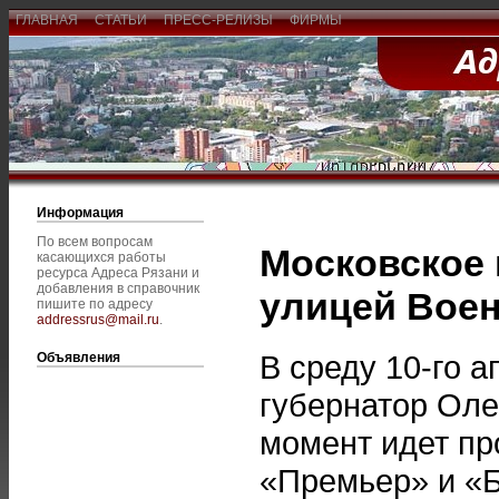
ГЛАВНАЯ
СТАТЬИ
ПРЕСС-РЕЛИЗЫ
ФИРМЫ
Информация
По всем вопросам
Московское 
касающихся работы
ресурса Адреса Рязани и
добавления в справочник
улицей Вое
пишите по адресу
addressrus@mail.ru
.
В среду 10-го 
Объявления
губернатор Оле
момент идет пр
«Премьер» и «Б