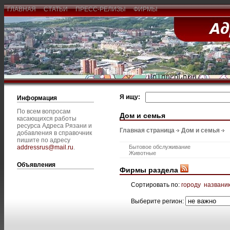
ГЛАВНАЯ
СТАТЬИ
ПРЕСС-РЕЛИЗЫ
ФИРМЫ
Я ищу:
Информация
По всем вопросам
Дом и семья
касающихся работы
ресурса Адреса Рязани и
Главная страница
Дом и семья
добавления в справочник
пишите по адресу
addressrus@mail.ru
.
Бытовое обслуживание
Животные
Объявления
Фирмы раздела
Сортировать по:
городу
названи
Выберите регион: