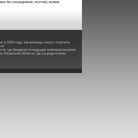
аем без посредников, поэтому можем
х в 2026 году: как рязанцы смогут получить
сти
асти: где базируются ведущие компании региона
ь Рязанской области: где сосредоточены