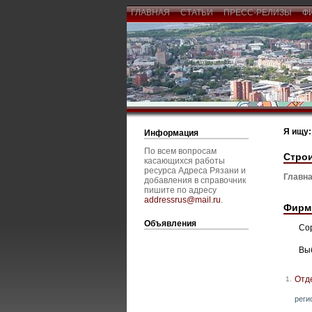
ГЛАВНАЯ
СТАТЬИ
ПРЕСС-РЕЛИЗЫ
Ф
Я ищу:
Информация
По всем вопросам
Стро
касающихся работы
ресурса Адреса Рязани и
Главна
добавления в справочник
пишите по адресу
addressrus@mail.ru
.
Фирм
Объявления
Со
Вы
Отд
1.
реги