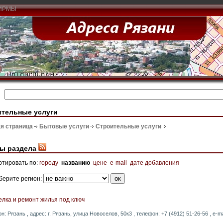
ИРМЫ
ительные услуги
я страница
Бытовые услуги
Строительные услуги
ы раздела
ртировать по:
городу
названию
цене
e-mail
дате добавления
берите регион:
елка и ремонт жилья под ключ
он: Рязань , адрес: г. Рязань, улица Новоселов, 50к3 , телефон: +7 (4912) 51-26-56 , e-ma