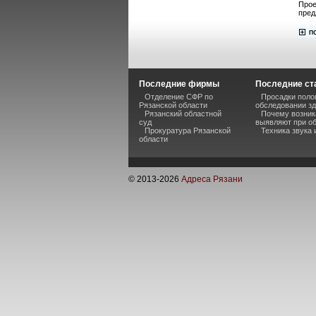
Прое
пред
Последние фирмы
Последние ст
Отделение СФР по
Просадки поло
Рязанской области
обследовании з
Рязанский областной
Почему возник
суд
выявляют при о
Прокуратура Рязанской
Техника звука
области
© 2013-
2026
Адреса Рязани