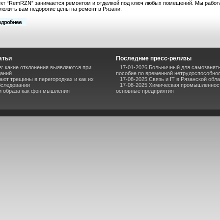
кт “RemRZN” занимается ремонтом и отделкой под ключ любых помещений. Мы работ
ложить вам недорогие цены на ремонт в Рязани.
атьи
Последние пресс-релизы
в: какие отклонения выявляются при
17-01-2026 Больничный для самозаняты
даний
пособие по временной нетрудоспособно
ают трещины в перегородках и как их
17-08-2025 Связь и IT в Рязанской обл
бследовании
17-08-2025 Химическая промышленност
 и образа как фон мышления
основные предприятия