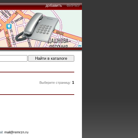
добавить
ФИРМУ
1
Выберите страницу:
il:
mail@remrzn.ru