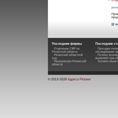
реги
Прое
пред
Последние фирмы
Последние ст
Отделение СФР по
Просадки поло
Рязанской области
обследовании з
Рязанский областной
Почему возник
суд
выявляют при о
Прокуратура Рязанской
Техника звука
области
© 2013-
2026
Адреса Рязани