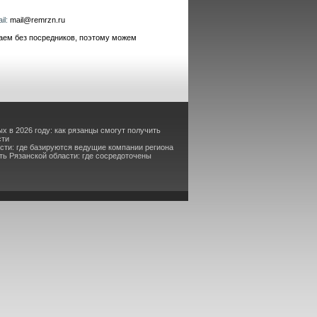
il:
mail@remrzn.ru
аем без посредников, поэтому можем
х в 2026 году: как рязанцы смогут получить
сти
асти: где базируются ведущие компании региона
ь Рязанской области: где сосредоточены