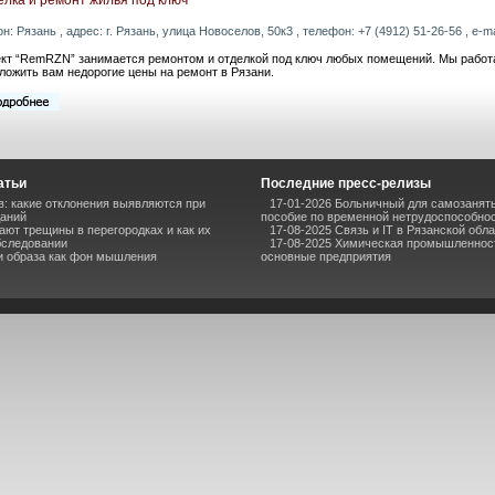
он: Рязань , адрес: г. Рязань, улица Новоселов, 50к3 , телефон: +7 (4912) 51-26-56 , e-ma
кт “RemRZN” занимается ремонтом и отделкой под ключ любых помещений. Мы работ
ложить вам недорогие цены на ремонт в Рязани.
атьи
Последние пресс-релизы
в: какие отклонения выявляются при
17-01-2026 Больничный для самозаняты
даний
пособие по временной нетрудоспособно
ают трещины в перегородках и как их
17-08-2025 Связь и IT в Рязанской обл
бследовании
17-08-2025 Химическая промышленност
 и образа как фон мышления
основные предприятия