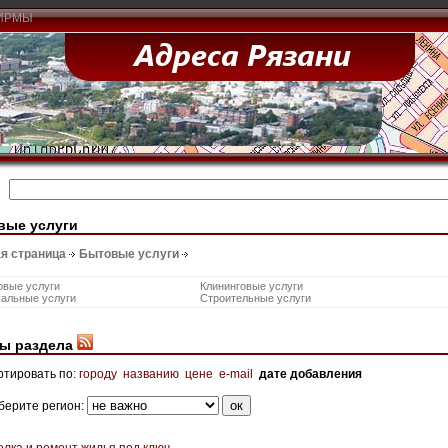
ИРМЫ
вые услуги
я страница
Бытовые услуги
овые услуги
Клининговые услуги
уальные услуги
Строительные услуги
ы раздела
ртировать по:
городу
названию
цене
e-mail
дате добавления
берите регион:
елка и ремонт жилья под ключ