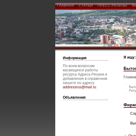
ГЛАВНАЯ
СТАТЬИ
ПРЕСС-РЕЛИЗЫ
Ф
Я ищу:
Информация
По всем вопросам
Быто
касающихся работы
ресурса Адреса Рязани и
Главна
добавления в справочник
пишите по адресу
addressrus@mail.ru
.
Быт
Рит
Объявления
Фирм
Со
Вы
Отд
1.