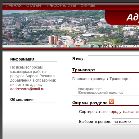
ГЛАВНАЯ
СТАТЬИ
ПРЕСС-РЕЛИЗЫ
ФИРМЫ
Я ищу:
Информация
По всем вопросам
Транспорт
касающихся работы
ресурса Адреса Рязани и
Главная страница
Транспорт
добавления в справочник
пишите по адресу
addressrus@mail.ru
.
Авиатранспорт
Железнодорожный транспорт
Объявления
Фирмы раздела
Сортировать по:
городу
названи
Выберите регион: