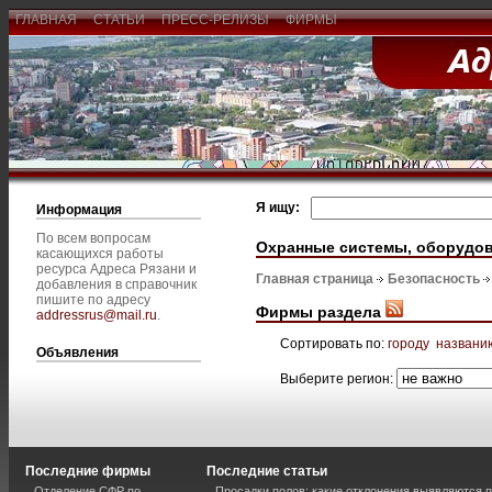
ГЛАВНАЯ
СТАТЬИ
ПРЕСС-РЕЛИЗЫ
ФИРМЫ
Я ищу:
Информация
По всем вопросам
Охранные системы, оборудо
касающихся работы
ресурса Адреса Рязани и
Главная страница
Безопасность
добавления в справочник
пишите по адресу
Фирмы раздела
addressrus@mail.ru
.
Сортировать по:
городу
названи
Объявления
Выберите регион:
Последние фирмы
Последние статьи
Отделение СФР по
Просадки полов: какие отклонения выявляются 