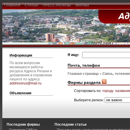
ГЛАВНАЯ
СТАТЬИ
ПРЕСС-РЕЛИЗЫ
ФИРМЫ
Я ищу:
Информация
По всем вопросам
Почта, телефон
касающихся работы
ресурса Адреса Рязани и
Главная страница
Связь, телеком
добавления в справочник
пишите по адресу
Фирмы раздела
addressrus@mail.ru
.
Сортировать по:
городу
названи
Объявления
Выберите регион:
Последние фирмы
Последние статьи
Отделение СФР по
Просадки полов: какие отклонения выявляются 