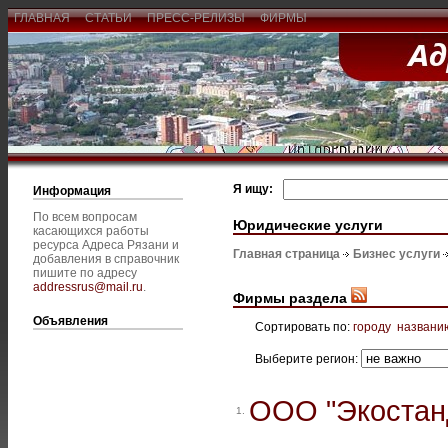
ГЛАВНАЯ
СТАТЬИ
ПРЕСС-РЕЛИЗЫ
ФИРМЫ
Я ищу:
Информация
По всем вопросам
Юридические услуги
касающихся работы
ресурса Адреса Рязани и
Главная страница
Бизнес услуги
добавления в справочник
пишите по адресу
addressrus@mail.ru
.
Фирмы раздела
Объявления
Сортировать по:
городу
названи
Выберите регион:
ООО "Экостан
1.