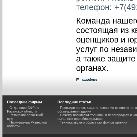
телефон: +7(491
Команда нашего
состоящая из к
оценщиков и юр
услуг по незав
а также защите
органах.
Последние фирмы
Последние статьи
Отделение СФР по
Просадки полов: какие отклонения выявляются 
Рязанской области
обследовании зданий
Рязанский областной
Почему возникают трещины в перегородках и ка
суд
выявляют при обследовании
Прокуратура Рязанской
Техника звука и образа как фон мышления
области