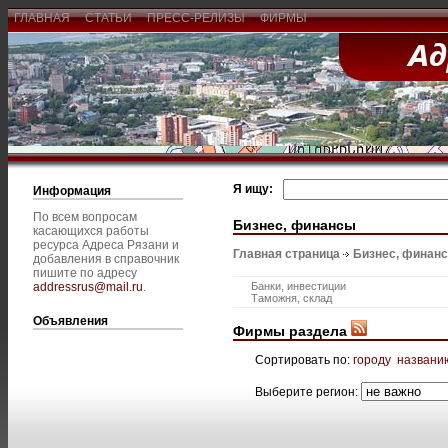
ГЛАВНАЯ
СТАТЬИ
ПРЕСС-РЕЛИЗЫ
ФИРМЫ
Я ищу:
Информация
По всем вопросам
Бизнес, финансы
касающихся работы
ресурса Адреса Рязани и
Главная страница
Бизнес, финан
добавления в справочник
пишите по адресу
addressrus@mail.ru
.
Банки, инвестиции
Таможня, склад
Объявления
Фирмы раздела
Сортировать по:
городу
названи
Выберите регион: