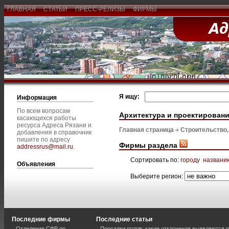
ГЛАВНАЯ
СТАТЬИ
ПРЕСС-РЕЛИЗЫ
ФИРМЫ
Я ищу:
Информация
По всем вопросам
Архитектура и проектирован
касающихся работы
ресурса Адреса Рязани и
Главная страница
Строительство
добавления в справочник
пишите по адресу
Фирмы раздела
addressrus@mail.ru
.
Сортировать по:
городу
названи
Объявления
Выберите регион:
Последние фирмы
Последние статьи
Отделение СФР по
Просадки полов: какие отклонения выявляются 