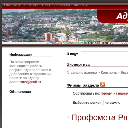
ГЛАВНАЯ
СТАТЬИ
ПРЕСС-РЕЛИЗЫ
ФИРМЫ
Я ищу:
Информация
По всем вопросам
Экспертиза
касающихся работы
ресурса Адреса Рязани и
Главная страница
Контроль
Экс
добавления в справочник
пишите по адресу
addressrus@mail.ru
.
Фирмы раздела
Объявления
Сортировать по:
городу
названи
Выберите регион:
Профсмета Ря
1.