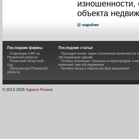
изношенности, 
объекта недвиж
Последние фирмы
Последние статьи
Отделение СФР по
Просадки полов: какие отклонения выявляются 
Рязанской области
обследовании зданий
Рязанский областной
Почему возникают трещины в перегородках и ка
суд
выявляют при обследовании
Прокуратура Рязанской
Техника звука и образа как фон мышления
области
© 2013-
2026
Адреса Рязани